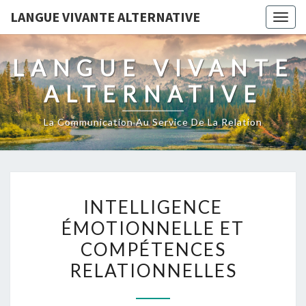
LANGUE VIVANTE ALTERNATIVE
Togg
navig
LANGUE VIVANTE
ALTERNATIVE
La Communication Au Service De La Relation
INTELLIGENCE
INTELLIGENCE
ÉMOTIONNELLE
ÉMOTIONNELLE ET
ET
COMPÉTENCES
COMPÉTENCES
RELATIONNELLES
RELATIONNELLES