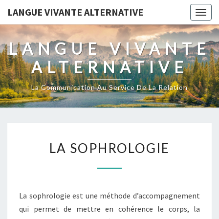
LANGUE VIVANTE ALTERNATIVE
Togg
navig
LANGUE VIVANTE
ALTERNATIVE
La Communication Au Service De La Relation
LA
LA SOPHROLOGIE
SOPHROLOGIE
La sophrologie est une méthode d’accompagnement
qui permet de mettre en cohérence le corps, la