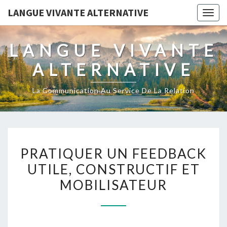
LANGUE VIVANTE ALTERNATIVE
Togg
navig
LANGUE VIVANTE
ALTERNATIVE
La Communication Au Service De La Relation
PRATIQUER
PRATIQUER UN FEEDBACK
UN
UTILE, CONSTRUCTIF ET
FEEDBACK
MOBILISATEUR
UTILE,
CONSTRUCTIF
ET
MOBILISATEUR